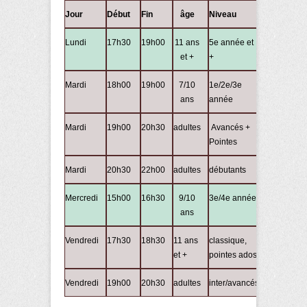
Jour
Début
Fin
âge
Niveau
Lundi
17h30
19h00
11 ans
5e année et
et +
+
Mardi
18h00
19h00
7/10
1e/2e/3e
ans
année
Mardi
19h00
20h30
adultes
Avancés +
Pointes
Mardi
20h30
22h00
adultes
débutants
Mercredi
15h00
16h30
9/10
3e/4e année
ans
Vendredi
17h30
18h30
11 ans
classique,
et +
pointes ados
Vendredi
19h00
20h30
adultes
inter/avancés