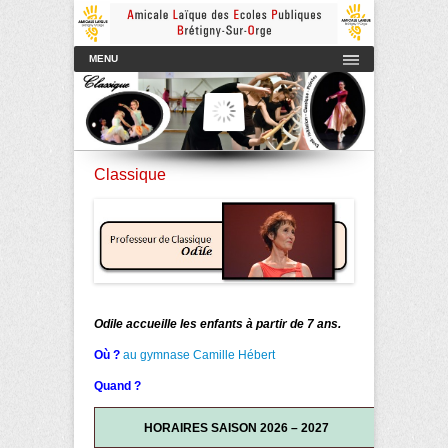
Amicale Laïque des Ecoles Publiques de Brétigny-sur-Orge
AmicaleLaiqueBretigny
Menu principal
Aller au contenu
MENU
Classique
Odile accueille les enfants à partir de 7 ans.
Où ?
au gymnase Camille Hébert
Quand ?
HORAIRES SAISON 2026 – 2027