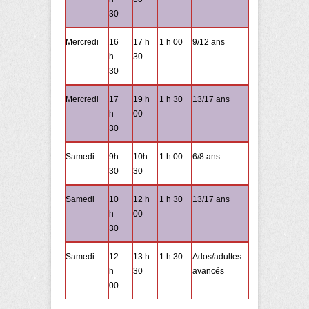
30
Mercredi
16
17 h
1 h 00
9/12 ans
h
30
30
Mercredi
17
19 h
1 h 30
13/17 ans
h
00
30
Samedi
9h
10h
1 h 00
6/8 ans
30
30
Samedi
10
12 h
1 h 30
13/17 ans
h
00
30
Samedi
12
13 h
1 h 30
Ados/adultes
h
30
avancés
00