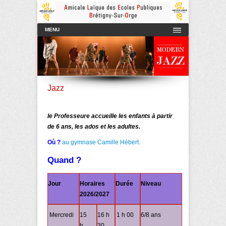
Amicale Laïque des Ecoles Publiques de Brétigny-sur-Orge
AmicaleLaiqueBretigny
Menu principal
Aller au contenu
MENU
Jazz
le Professeure accueille les enfants à partir
de 6 ans, les ados et les adultes.
Où ?
au gymnase Camille Hébert.
Quand ?
Jour
Horaires
Durée
Niveau
2026/2027
Mercredi
15
16 h
1 h 00
6/8 ans
h
30