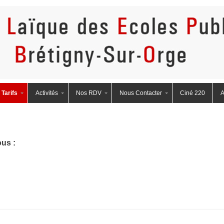
eBretigny
Tarifs
Activités
Nos RDV
Nous Contacter
Ciné 220
A
us :