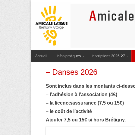
Amicale Laïque des Ecoles Publiques de Brétigny-sur-Orge
Menu principal
Aller au contenu
AmicaleLaiqu
Accueil
Infos pratiques
Inscriptions 2026-27
– Danses 2026
Sont inclus dans les montants ci-desso
– l’adhésion à l’association (4€)
– la licence/assurance (7,5 ou 15€)
– le coût de l’activité
Ajouter 7,5 ou 15€ si hors Brétigny.