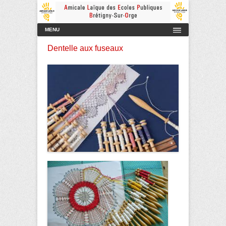
Amicale Laïque des Ecoles Publiques de Brétigny-sur-Orge
AmicaleLaiqueBretigny
Menu principal
Aller au contenu
MENU
Dentelle aux fuseaux