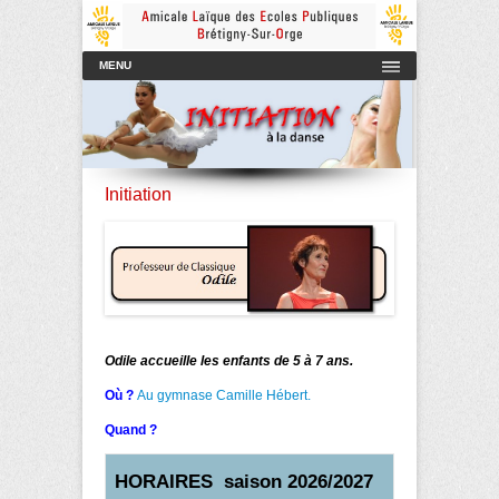
Amicale Laïque des Ecoles Publiques de Brétigny-sur-Orge
AmicaleLaiqueBretigny
Menu principal
Aller au contenu
MENU
Initiation
Odile accueille les enfants de 5 à 7 ans.
Où ?
Au gymnase Camille Hébert.
Quand ?
HORAIRES saison 2026/2027