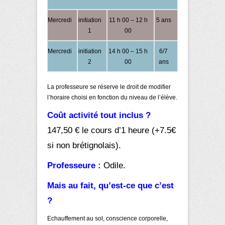
Mercredi
initiation
11 h 00 – 12 h
5 ans
1
00
Mercredi
initiation
14 h 00 – 15 h
6/7
2
00
ans
La professeure se réserve le droit de modifier
l’horaire choisi en fonction du niveau de l’élève.
Coût activité tout inclus ?
147,50 € le cours d’1 heure (+7.5€
si non brétignolais).
Professeure :
Odile.
Mais au fait, qu’est-ce que c’est
?
Echauffement au sol, conscience corporelle,