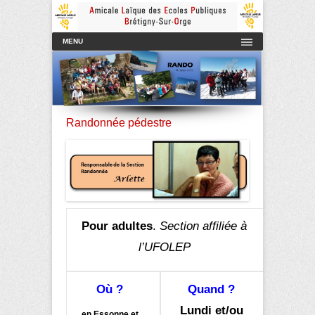
Amicale Laïque des Ecoles Publiques de Brétigny-sur-Orge
AmicaleLaiqueBretigny
Menu principal
Aller au contenu
MENU
Randonnée pédestre
Pour adultes
.
Section affiliée à
l’
UFOLEP
Où ?
Quand ?
Lundi et/ou
en Essonne et