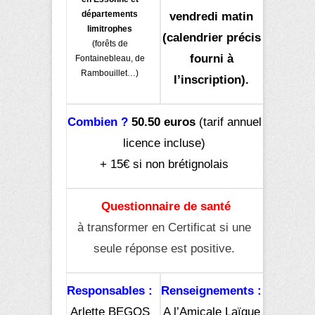
départements
vendredi matin
limitrophes
(calendrier précis
(forêts de
fourni à
Fontainebleau, de
Rambouillet…)
l’inscription).
Combien ?
50.50 euros
(tarif annuel
licence incluse)
+ 15€ si non brétignolais
Questionnaire de santé
à transformer en Certificat si une
seule réponse est positive.
Responsables
:
Renseignements
:
Arlette BEGOS
A l’Amicale Laïque