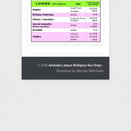
© 2026
Amicale Laique Brétigny-Sur-Orge
-
Designed by Mi(c)ka WebTeam