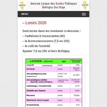
Amicale Laïque des Ecoles Publiques de Brétigny-sur-Orge
AmicaleLaiqueBretigny
Menu principal
Aller au contenu
MENU
– Loisirs 2026
Sont inclus dans les montants ci-dessous :
– l’adhésion à l’association (4€)
– la licence/assurance (7,5 ou 15€)
– le coût de l’activité
Ajouter 7,5 ou 15€ si hors Brétigny.