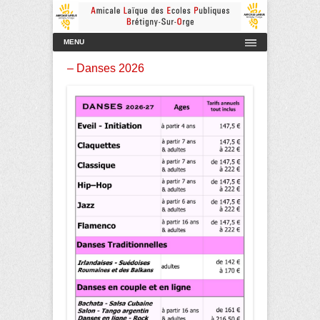
Amicale Laïque des Ecoles Publiques de Brétigny-sur-Orge
AmicaleLaiqueBretigny
Menu principal
Aller au contenu
MENU
– Danses 2026