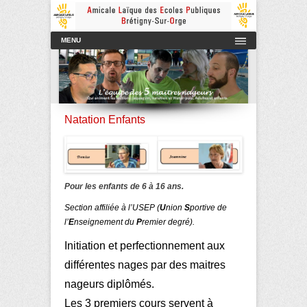
Amicale Laïque des Ecoles Publiques de Brétigny-sur-Orge
AmicaleLaiqueBretigny
Menu principal
Aller au contenu
MENU
Natation Enfants
Pour les enfants de 6 à 16 ans.
Section affiliée à
l’USEP (
U
nion
S
portive de
l’
E
nseignement du
P
remier degré).
Initiation et perfectionnement aux
différentes nages par des maitres
nageurs diplômés.
Les 3 premiers cours servent à