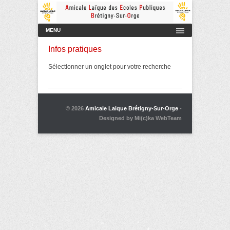
Amicale Laïque des Ecoles Publiques de Brétigny-sur-Orge
AmicaleLaiqueBretigny
Menu principal
Aller au contenu
MENU
Infos pratiques
Sélectionner un onglet pour votre recherche
© 2026
Amicale Laique Brétigny-Sur-Orge
-
Designed by Mi(c)ka WebTeam