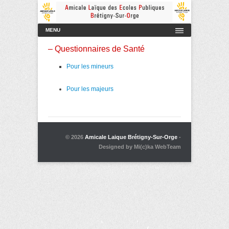
Amicale Laïque des Ecoles Publiques de Brétigny-sur-Orge
AmicaleLaiqueBretigny
Menu principal
Aller au contenu
MENU
– Questionnaires de Santé
Pour les mineurs
Pour les majeurs
© 2026
Amicale Laique Brétigny-Sur-Orge
-
Designed by Mi(c)ka WebTeam