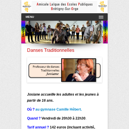
Amicale Laïque des Ecoles Publiques de Brétigny-sur-Orge
AmicaleLaiqueBretigny
Menu principal
Aller au contenu
MENU
Danses Traditionnelles
Josiane accueille les adultes et les jeunes à
partir de 16 ans.
Où ?
au gymnase Camille Hébert.
Quand ?
Vendredi de 20h30 à 22h30
.
Tarif annuel ?
142 euros (incluant activité,