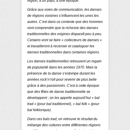
région, à un pays, à une époque.
Grâce aux voies de communication, les danses
de régions voisines s’influencent les unes les
autres. C’est dans ce contexte que des hommes
vont comprendre que la richesse des danses
traditionnelles des origines disparaît peu à peu.
Certains vont se faire « collecteurs de danses »
et travailleront à recenser et cataloguer les
danses traditionnelles dans certaines régions.
Les danses traditionnelles retrouvent un regain
de popularité dans les années 1970. Mais la
présence de la danse s’estompe durant les
années rock’n’roll pour revenir de plus belle
grâce à des passionnés. C’est à cette époque
que des fêtes de danse traditionnelle se
développent ; on les appelle aujourd’hui « bal
trad » (pour bal traditionnel), « bal folk » (pour
bal folklorique).
Dans ces bals trad, on retrouve le résultat du
mélange des cultures entre différentes régions