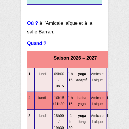
Où ?
à l’
Amicale laïque et à la
salle Barran
.
Quand ?
Saison
2026 – 2027
1
lundi
09h00
1 h
yoga
Amicale
Fabienne
/
15
adapté
Laïque
10h15
2
lundi
10h15
1 h
hatha
Amicale
Fabienne
/ 11h30
15
yoga
Laïque
3
lundi
18h00
1
yoga
Amicale
Fabienne
/
h
long
Laïque
19h30
30