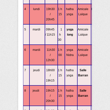
4
lundi
19h30
1 h
hatha
Amicale
Fabienne
/
15
yoga
Laïque
20h45
5
mardi
09h45
1
yoga
Amicale
Elisabeth
/ 11h15
h
long
Laïque
30
6
mardi
11h30
1 h
yoga
Amicale
Elisabeth
/
00
Nidra
Laïque
12h30
7
jeudi
18h00
1 h
hatha
Salle
Fabienne
/
15
yoga
Barran
19h15
8
jeudi
19h15
1 h
hatha
Salle
Fabienne
/
15
yoga
Barran
20h30