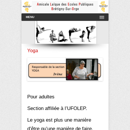
Amicale Laïque des Ecoles Publiques de Brétigny-sur-Orge
AmicaleLaiqueBretigny
Menu principal
Aller au contenu
MENU
Yoga
Pour adultes
Section affiliée à l’
UFOLEP
.
Le yoga est plus une manière
d’être qu’une manière de faire.