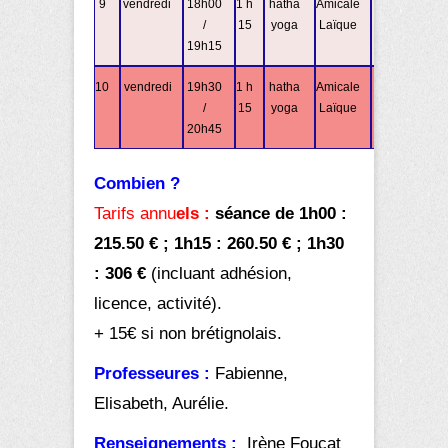
9
vendredi
18h00
1 h
hatha
Amicale
Aurélie
/
15
yoga
Laïque
19h15
10
vendredi
19h30
1 h
hatha
Amicale
Aurélie
/
15
yoga
Laïque
20h45
Combien ?
Tarifs annu
els :
séance de 1h00 :
215.50 € ; 1h15 :
260.50 € ; 1h30
: 306 €
(incluant adhésion,
licence, activité).
+ 15€ si non brétignolais.
Professeures :
Fabienne,
Elisabeth, Aurélie.
Renseignements
:
Irène Foucat