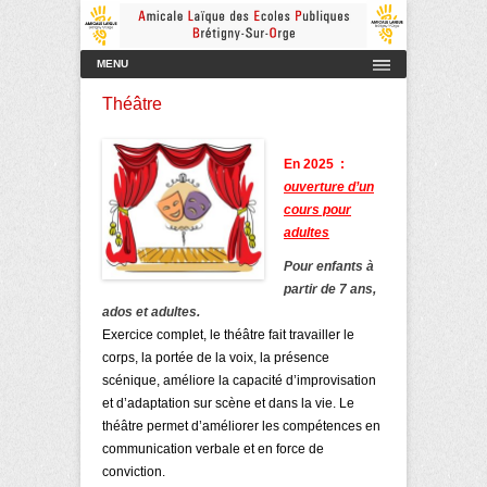
Amicale Laïque des Ecoles Publiques de Brétigny-sur-Orge
AmicaleLaiqueBretigny
Menu principal
Aller au contenu
MENU
Théâtre
En 2025 :
ouverture d’un
cours pour
adultes
Pour enfants
à
partir de 7 ans,
ados
et adultes.
Exercice complet, le théâtre fait travailler le
corps, la portée de la voix, la présence
scénique, améliore la capacité d’improvisation
et d’adaptation sur scène et dans la vie. Le
théâtre permet d’améliorer les compétences en
communication verbale et en force de
conviction.