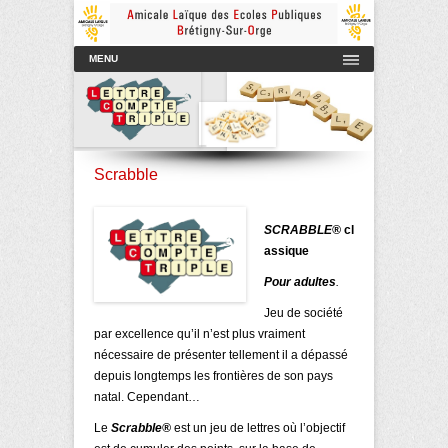
Amicale Laïque des Ecoles Publiques de Brétigny-sur-Orge
AmicaleLaiqueBretigny
Menu principal
Aller au contenu
MENU
Scrabble
SCRABBLE®
cl
assique
Pour adultes
.
Jeu de société
par excellence qu’il n’est plus vraiment
nécessaire de présenter tellement il a dépassé
depuis longtemps les frontières de son pays
natal.
Cependant…
Le
Scrabble®
est un jeu de lettres où l’objectif