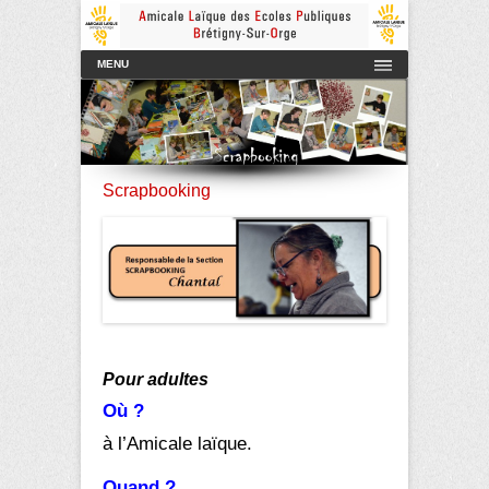
Amicale Laïque des Ecoles Publiques de Brétigny-sur-Orge
AmicaleLaiqueBretigny
Menu principal
Aller au contenu
MENU
Scrapbooking
Pour adultes
Où ?
à l’Amicale laïque.
Quand ?