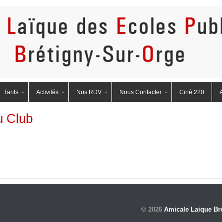
eBretigny
Tarifs
Activités
Nos RDV
Nous Contacter
Ciné 220
u Club
© 2026
Amicale Laique Br