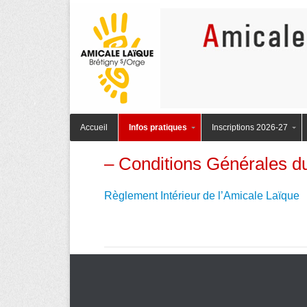
Amicale Laïque des Ecoles Publiques de Brétigny-sur-Orge
Menu principal
Aller au contenu
AmicaleLaiqu
Accueil
Infos pratiques
Inscriptions 2026-27
– Conditions Générales d
Règlement Intérieur de l’Amicale Laïque