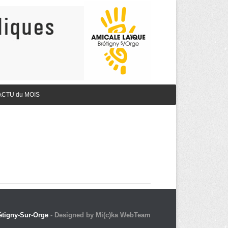
ACTU du MOIS
étigny-Sur-Orge
- Designed by Mi(c)ka WebTeam