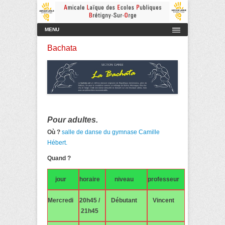
Amicale Laïque des Ecoles Publiques de Brétigny-sur-Orge
AmicaleLaiqueBretigny
Menu principal
Aller au contenu
MENU
Bachata
Pour adultes.
Où ?
salle de danse du gymnase Camille
Hébert.
Quand ?
jour
horaire
niveau
professeur
Mercredi
20h45 /
Débutant
Vincent
21h45