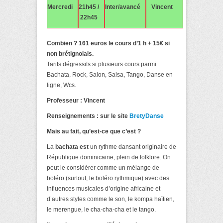
Mercredi
21h45 /
Inter/avancé
Vincent
22h45
Combien ?
161 euros le cours d’1 h + 15€ si
non brétignolais.
Tarifs dégressifs si plusieurs cours parmi
Bachata, Rock, Salon, Salsa, Tango, Danse en
ligne, Wcs.
Professeur :
Vincent
Renseignements : sur le site
BretyDanse
Mais au fait, qu’est-ce que c’est ?
La
bachata est
un rythme dansant originaire de
République dominicaine, plein de folklore. On
peut le considérer comme un mélange de
boléro (surtout, le boléro rythmique) avec des
influences musicales d’origine africaine et
d’autres styles comme le son, le kompa haïtien,
le merengue, le cha-cha-cha et le tango.