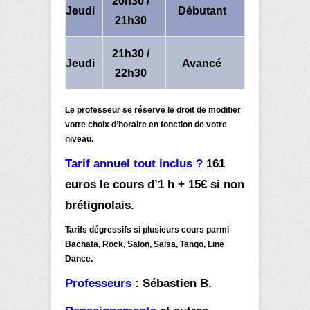
20h30 /
Jeudi
Débutant
21h30
21h30 /
Jeudi
Avancé
22h30
Le professeur se réserve le droit de modifier
votre choix d’horaire en fonction de votre
niveau.
Tarif annuel tout inclus ?
161
euros le cours d’1 h + 15€ si non
brétignolais.
Tarifs dégressifs si plusieurs cours parmi
Bachata,
R
ock, Salon, Salsa,
Tango, Line
Dance.
Professeurs
: Sébastien B.