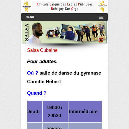
Amicale Laïque des Ecoles Publiques de Brétigny-sur-Orge
AmicaleLaiqueBretigny
Menu principal
Aller au contenu
MENU
Salsa Cubaine
Pour adultes.
Où ?
salle de danse du gymnase
Camille Hébert.
Quand ?
19h30 /
Jeudi
Intermédiaire
20h30