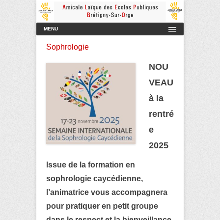
Amicale Laïque des Ecoles Publiques de Brétigny-sur-Orge
AmicaleLaiqueBretigny
Menu principal
Aller au contenu
MENU
Sophrologie
NOU
VEAU
à la
rentré
e
2025
Issue de la formation en
sophrologie caycédienne,
l’animatrice vous accompagnera
pour pratiquer en petit groupe
dans le respect et la bienveillance