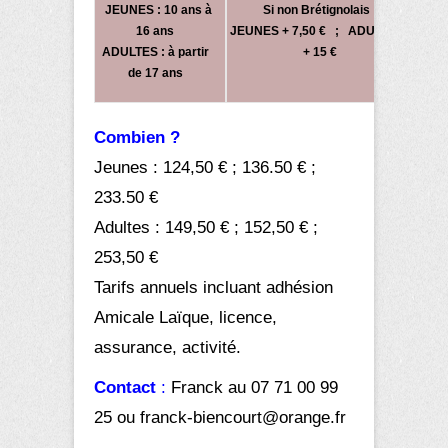
JEUNES : 10 ans à
Si non Brétignolais :
16 ans
JEUNES + 7,50 € ; ADULTES :
ADULTES : à partir
+ 15 €
de 17 ans
Combien ?
Jeunes : 124,50 € ; 136.50 € ;
233.50 €
Adultes : 149,50 € ; 152,50 € ;
253,50 €
Tarifs annuels incluant adhésion
Amicale Laïque, licence,
assurance, activité.
Contact
:
Franck au 07 71 00 99
25 ou franck-biencourt@orange.fr