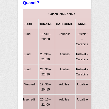
Quand ?
Saison 2026 / 2027
JOUR
HORAIRE
CATEGORIE
ARME
TARIF
Lundi
19h30 –
Jeunes*
Pistolet
124,50
20h30
–
€
Carabine
Lundi
20h30 –
Adultes
Pistolet –
149,50
21h30
Carabine
€
Lundi
21h30 –
Adultes
Pistolet –
149,50
22h30
Carabine
€
Mercredi
19h30 –
Adultes
Arbalète
152,50
20h15
€
Mercredi
20h15 –
Adultes
Arbalète
152,50
21h00
€