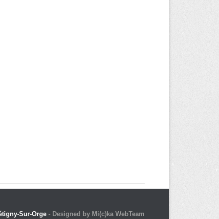
étigny-Sur-Orge
- Designed by Mi(c)ka WebTeam