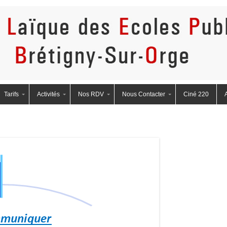
eBretigny
Tarifs
Activités
Nos RDV
Nous Contacter
Ciné 220