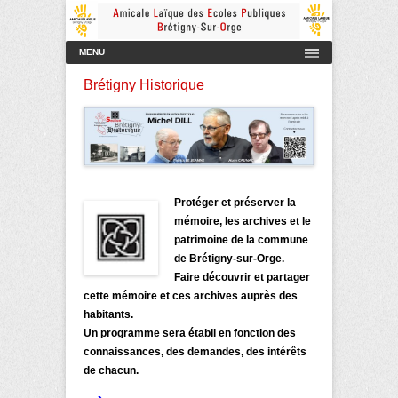
Amicale Laïque des Ecoles Publiques de Brétigny-sur-Orge
AmicaleLaiqueBretigny
Menu principal
Aller au contenu
MENU
Brétigny Historique
Protéger et préserver la
mémoire, les archives et le
patrimoine de la commune
de Brétigny-sur-Orge.
Faire découvrir et partager
cette mémoire et ces archives auprès des
habitants.
Un programme sera établi en fonction des
connaissances, des demandes, des intérêts
de chacun.