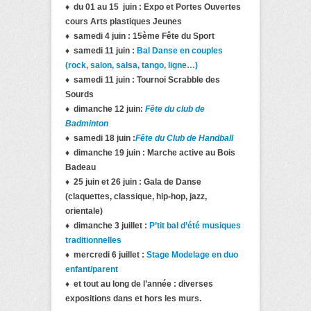
♦ du 01 au 15 juin : Expo et Portes Ouvertes
cours Arts plastiques Jeunes
♦ samedi 4
juin : 15ème Fête du Sport
♦ samedi 11
juin :
Bal Danse en couples
(rock, salon, salsa, tango, ligne…)
♦ samedi 11 juin : Tournoi Scrabble des
Sourds
♦ dimanche 12 juin:
Fête du club de
Badminton
♦ samedi 18 juin :
Fête du Club de Handball
♦ dimanche 19 juin : Marche active au Bois
Badeau
♦ 25 juin et 26 juin : Gala de Danse
(claquettes, classique, hip-hop,
jazz,
orientale)
♦ dimanche 3 juillet :
P’tit bal d’été musiques
traditionnelles
♦ mercredi 6 juillet :
Stage Modelage en duo
enfant/parent
♦ et tout au long de l’année :
diverses
expositions dans et hors les murs.