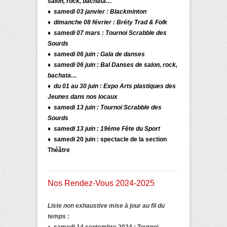
salon, rock, bachata…
♦ samedi 03 janvier : Blackminton
♦ dimanche 08 février :
Bréty Trad & Folk
♦
samedi 07 mars : Tournoi Scrabble des
Sourds
♦
samedi 06 juin
: Gala de danses
♦ samedi 06 juin : Bal Danses de salon, rock,
bachata…
♦ du 01 au 30 juin : Expo Arts plastiques des
Jeunes dans nos locaux
♦ samedi 13 juin : Tournoi Scrabble des
Sourds
♦ samedi 13 juin : 19ème Fête du Sport
♦ samedi 20 juin : spectacle de la section
Théâtre
Nos Rendez-Vous 2024-2025
Liste non exhaustive mise à jour au fil du
temps
:
♦ samedi 14 septembre 2024 : Tournoi