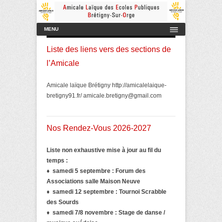
Amicale Laïque des Ecoles Publiques de Brétigny-sur-Orge
AmicaleLaiqueBretigny
Menu principal
Aller au contenu
MENU
Liste des liens vers des sections de
l’Amicale
Amicale laïque Brétigny http://amicalelaique-
bretigny91.fr/ amicale.bretigny@gmail.com
Nos Rendez-Vous 2026-2027
Liste non exhaustive mise à jour au fil du
temps :
♦
samedi 5 septembre : Forum des
Associations salle Maison Neuve
♦ samedi 12 septembre : Tournoi Scrabble
des Sourds
♦ samedi 7/8 novembre : Stage de danse /