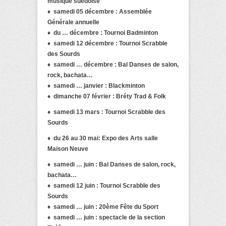
musique suédoise
♦ samedi 05 décembre : Assemblée
Générale annuelle
♦ du … décembre : Tournoi Badminton
♦ samedi 12 décembre : Tournoi Scrabble
des Sourds
♦ samedi … décembre : Bal Danses de salon,
rock, bachata…
♦ samedi … janvier : Blackminton
♦ dimanche 07 février : Bréty Trad & Folk
♦
samedi 13 mars : Tournoi Scrabble des
Sourds
♦ du 26 au 30 mai: Expo des Arts
salle
Maison Neuve
♦
samedi … juin : Bal Danses de salon, rock,
bachata…
♦ samedi 12 juin : Tournoi Scrabble des
Sourds
♦ samedi … juin : 20ème Fête du Sport
♦ samedi … juin : spectacle de la section