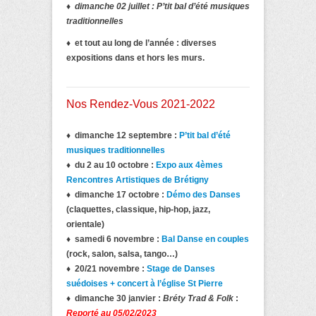
♦ dimanche 02 juillet : P’tit bal d’été musiques
traditionnelles
♦ et tout au long de l’année :
diverses
expositions dans et hors les murs.
Nos Rendez-Vous 2021-2022
♦ dimanche 12 septembre :
P’tit bal d’été
musiques traditionnelles
♦ du 2 au 10 octobre :
Expo aux 4èmes
Rencontres Artistiques de Brétigny
♦ dimanche 17 octobre :
Démo des Danses
(claquettes, classique, hip-hop, jazz,
orientale)
♦ samedi 6 novembre :
Bal Danse en couples
(rock, salon, salsa, tango…)
♦ 20/21 novembre :
Stage de Danses
suédoises + concert à l’église St Pierre
♦ dimanche 30 janvier :
Bréty Trad & Folk
:
Reporté au 05/02/2023