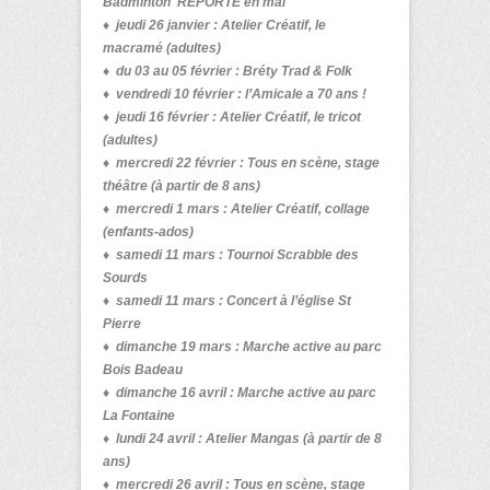
Badminton
REPORTÉ en mai
♦ jeudi 26 janvier :
Atelier Créatif, le
macramé (adultes)
♦ du 03 au 05 février :
Bréty Trad & Folk
♦ vendredi 10 février : l’Amicale a 70 ans !
♦ jeudi 16 février :
Atelier Créatif, le tricot
(adultes)
♦ mercredi 22 février :
Tous en scène, stage
théâtre (à partir de 8 ans)
♦ mercredi 1 mars :
Atelier Créatif, collage
(enfants-ados)
♦
samedi 11 mars :
Tournoi Scrabble des
Sourds
♦ samedi 11 mars :
Concert à l’église St
Pierre
♦ dimanche 19 mars : Marche active au parc
Bois Badeau
♦ dimanche 16 avril : Marche active au parc
La Fontaine
♦
lundi 24 avril :
Atelier Mangas
(à partir de 8
ans)
♦ mercredi 26 avril :
Tous en scène, stage