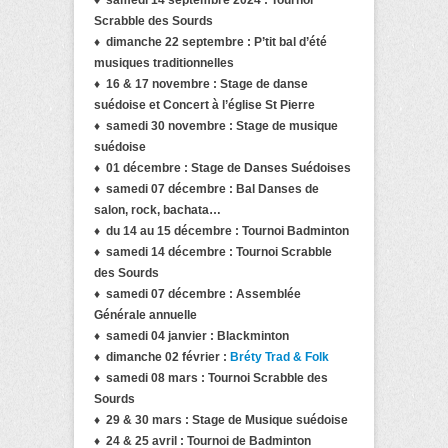
Scrabble des Sourds
♦
dimanche 22 septembre : P’tit bal d’été
musiques traditionnelles
♦ 16 & 17 novembre : Stage de danse
suédoise et Concert à l’église St Pierre
♦ samedi 30 novembre :
Stage de musique
suédoise
♦ 01 décembre : Stage de Danses Suédoises
♦ samedi 07 décembre : Bal Danses de
salon, rock, bachata…
♦ du 14 au 15 décembre : Tournoi Badminton
♦ samedi 14 décembre : Tournoi Scrabble
des Sourds
♦ samedi 07 décembre : Assemblée
Générale annuelle
♦ samedi 04 janvier : Blackminton
♦ dimanche 02 février :
Bréty Trad & Folk
♦
samedi 08 mars : Tournoi Scrabble des
Sourds
♦ 29 & 30 mars : Stage de Musique suédoise
♦ 24 & 25 avril : Tournoi de Badminton